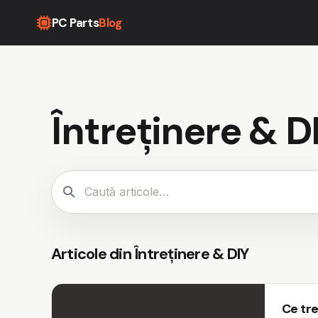
PC Parts
Blog
Întreținere & D
Caută articole
Articole din Întreținere & DIY
Ce tre