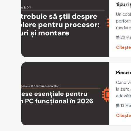
tipuri
Un cool
perform
randare 
20 Ma
Citeșt
Piese 
Când vi
la zero
adevărat
13 Ma
Citeșt