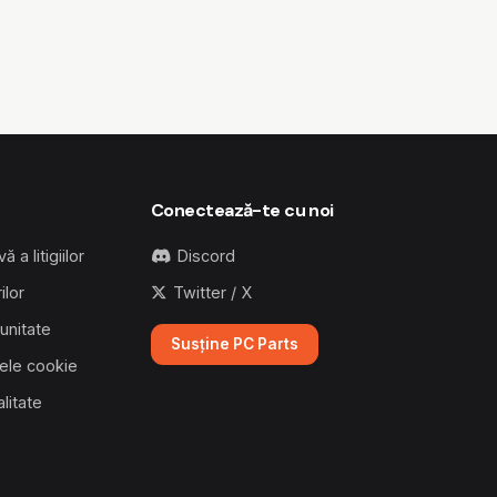
Conectează-te cu noi
 a litigiilor
Discord
ilor
Twitter / X
unitate
Susține PC Parts
lele cookie
alitate