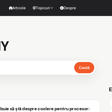
Articole
Topicuri
Despre
IY
Caută
E
buie să știi despre coolere pentru procesor: