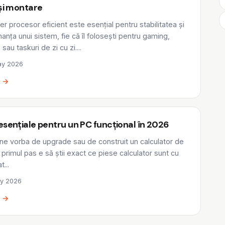
 și montare
er procesor eficient este esențial pentru stabilitatea și
anța unui sistem, fie că îl folosești pentru gaming,
sau taskuri de zi cu zi....
y 2026
e →
esențiale pentru un PC funcțional în 2026
ne vorba de upgrade sau de construit un calculator de
, primul pas e să știi exact ce piese calculator sunt cu
...
y 2026
e →