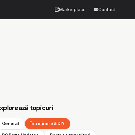
Marketplace
Contact
xplorează topicuri
General
Întreținere & DIY