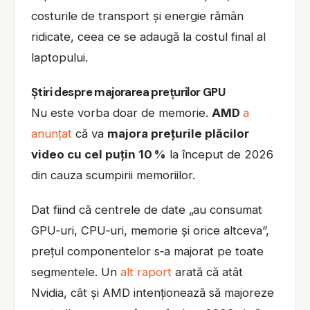
costurile de transport și energie rămân
ridicate, ceea ce se adaugă la costul final al
laptopului.
Știri despre majorarea prețurilor GPU
Nu este vorba doar de memorie.
AMD
a
anunțat
că va
majora prețurile plăcilor
video cu cel puțin 10 %
la început de 2026
din cauza scumpirii memoriilor.
Dat fiind că centrele de date „au consumat
GPU‑uri, CPU‑uri, memorie și orice altceva”,
prețul componentelor s‑a majorat pe toate
segmentele. Un
alt raport
arată că atât
Nvidia, cât și AMD intenționează să majoreze