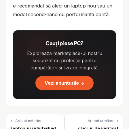
e recomandat să alegi un laptop nou sau un
model second‑hand cu performanța dorită.
Cauți piese PC?
Explorează marketplace-ul nostru
securizat cu protecție pentru
cumpărători și livrare integrată.
Vezi anunțurile →
← Articol anterior
Articol următor →
Laptopuri refurbished
7 lucruri de verificat