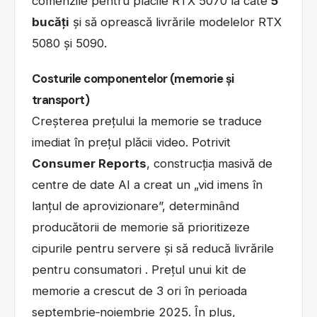
comenzile pentru plăcile RTX 5070 la câte
5
bucăți
și să oprească livrările modelelor RTX
5080 și 5090.
Costurile componentelor (memorie și
transport)
Creșterea prețului la memorie se traduce
imediat în prețul plăcii video. Potrivit
Consumer Reports
, construcția masivă de
centre de date AI a creat un „vid imens în
lanțul de aprovizionare”, determinând
producătorii de memorie să prioritizeze
cipurile pentru servere și să reducă livrările
pentru consumatori . Prețul unui kit de
memorie a crescut de 3 ori în perioada
septembrie‑noiembrie 2025. În plus,