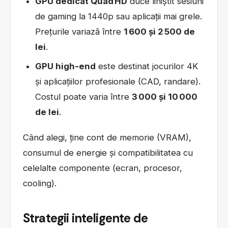
GPU dedicat Quad HD
duce liniștit sesiuni
de gaming la 1440p sau aplicații mai grele.
Prețurile variază între
1 600 și 2 500 de
lei
.
GPU high‑end
este destinat jocurilor 4K
și aplicațiilor profesionale (CAD, randare).
Costul poate varia între
3 000 și 10 000
de lei
.
Când alegi, ține cont de memorie (VRAM),
consumul de energie și compatibilitatea cu
celelalte componente (ecran, procesor,
cooling).
Strategii inteligente de